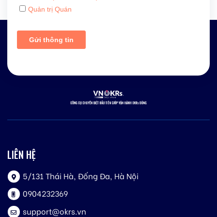
LIÊN HỆ
5/131 Thái Hà, Đống Đa, Hà Nội
0904232369
support@okrs.vn