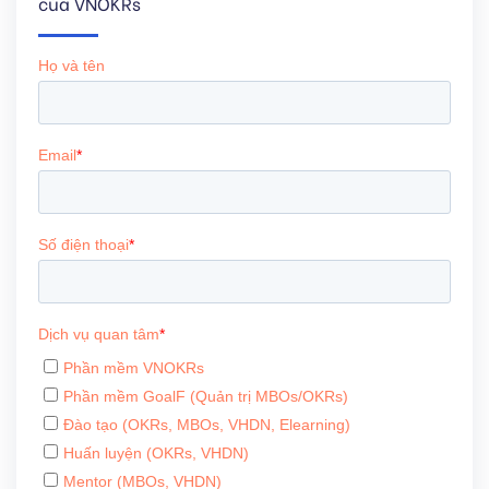
của VNOKRs