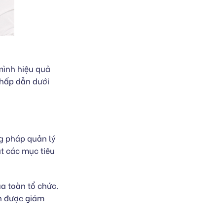
mình hiệu quả
 hấp dẫn dưới
g pháp quản lý
át các mục tiêu
a toàn tổ chức.
ần được giám