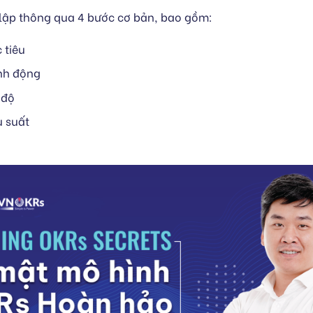
 lập thông qua 4 bước cơ bản, bao gồm:
 tiêu
nh động
 độ
u suất