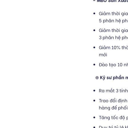
Giảm thời gia
5 phân hệ p
Giảm thời gia
3 phân hệ p
Giảm 10% thờ
mới
Đào tạo 10 n
⊕
K
ỹ sư phần
Ra mắt 3 tín
Trao đổi địn
hàng để phối
Tăng tốc độ p
Duy trì tỷ lệ