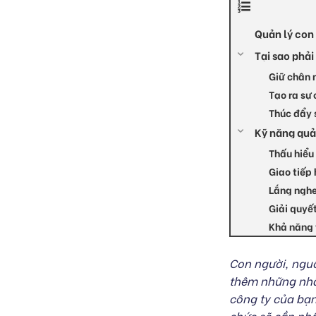
Quản lý con 
Tại sao phải
Giữ chân 
Tạo ra sự
Thúc đẩy 
Kỹ năng quả
Thấu hiểu
Giao tiếp
Lắng nghe
Giải quyế
Khả năng 
Con người, nguồ
thêm những nhâ
công ty của bạn
chức sẽ cần nhậ