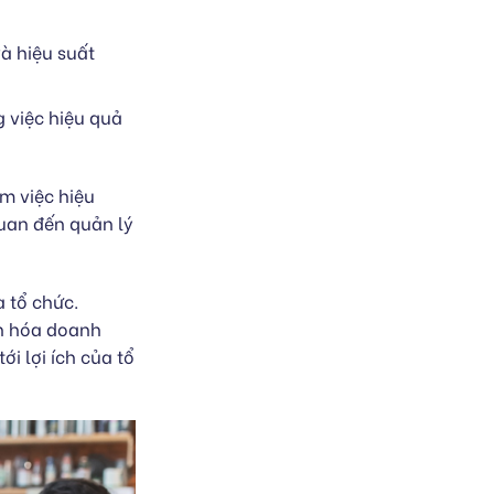
à hiệu suất
 việc hiệu quả
m việc hiệu
quan đến quản lý
a tổ chức.
n hóa doanh
ới lợi ích của tổ