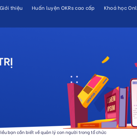
Giới thiệu
Huấn luyện OKRs cao cấp
Khoá học Onl
TRỊ
iều bạn cần biết về quản lý con người trong tổ chức