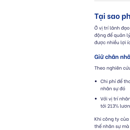
Tại sao p
Ở vị trí lãnh đ
động để quản lý
được nhiều lợi 
Giữ chân nhâ
Theo nghiên cứu
Chi phí để t
nhân sự đó
Với vị trí nh
tới 213% lươ
Khi công ty của
thế nhân sự mà 