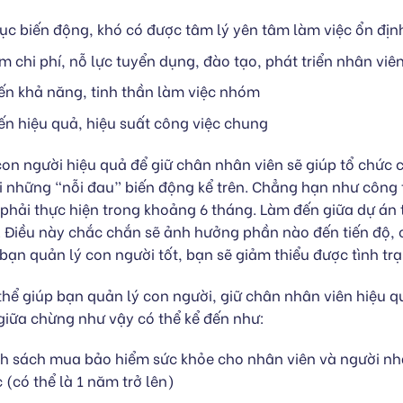
tục biến động, khó có được tâm lý yên tâm làm việc ổn định
m chi phí, nỗ lực tuyển dụng, đào tạo, phát triển nhân viê
n khả năng, tinh thần làm việc nhóm
n hiệu quả, hiệu suất công việc chung
con người hiệu quả để giữ chân nhân viên sẽ giúp tổ chức 
ới những “nỗi đau” biến động kể trên. Chẳng hạn như công
i phải thực hiện trong khoảng 6 tháng. Làm đến giữa dự án 
c. Điều này chắc chắn sẽ ảnh hưởng phần nào đến tiến độ, 
 bạn quản lý con người tốt, bạn sẽ giảm thiểu được tình tr
 thể giúp bạn quản lý con người, giữ chân nhân viên hiệu qu
 giữa chừng như vậy có thể kể đến như:
h sách mua bảo hiểm sức khỏe cho nhân viên và người nh
 (có thể là 1 năm trở lên)