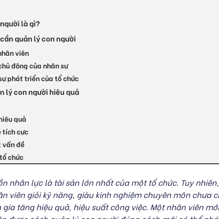
người là gì?
 cần quản lý con người
nhân viên
 chủ động của nhân sự
sự phát triển của tổ chức
n lý con người hiệu quả
 hiệu quả
 tích cực
t vấn đề
tổ chức
n nhân lực là tài sản lớn nhất của một tổ chức. Tuy nhiên
n viên giỏi kỹ năng, giàu kinh nghiệm chuyên môn chưa c
 gia tăng hiệu quả, hiệu suất công việc. Một nhân viên mới
n được cách quản lý con người đúng cách mới có thể phát