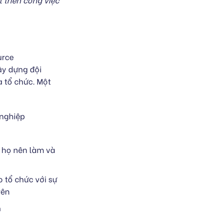
rce
ây dựng đội
a tổ chức. Một
 nghiệp
 họ nên làm và
 tổ chức với sự
rên
n