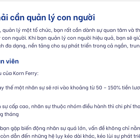
hải cần quản lý con người
ạo, quản lý một tổ chức, bạn rất cần dành sự quan tâm và 
 con người. Khi bạn quản lý con người hiệu quả, bạn sẽ gi
ích đa dạng, nền tảng cho sự phát triển trong cả ngắn, trun
n viên
 của Korn Ferry:
hay thế một nhân sự sẽ rơi vào khoảng từ 50 – 150% tiền l
ân sự cấp cao, nhân sự thuộc nhóm điều hành thì chi phí tha
ng tháng
 bạn gặp biến động nhân sự quá lớn, vấn đề không chỉ nằm
còn dẫn đến những hệ lụy kéo dài khác, kéo lùi sự phát tri