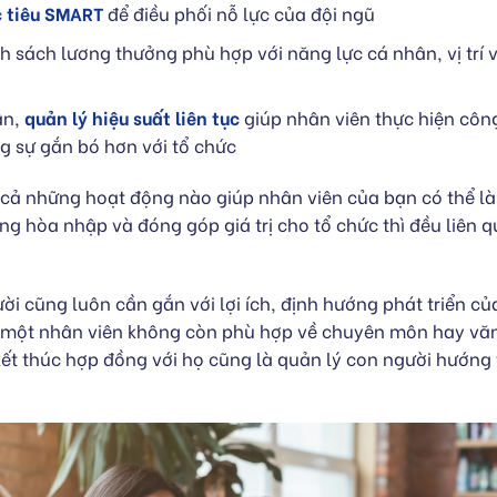
 tiêu SMART
để điều phối nỗ lực của đội ngũ
 sách lương thưởng phù hợp với năng lực cá nhân, vị trí v
ận,
quản lý hiệu suất liên tục
giúp nhân viên thực hiện công
g sự gắn bó hơn với tổ chức
t cả những hoạt động nào giúp nhân viên của bạn có thể là
g hòa nhập và đóng góp giá trị cho tổ chức thì đều liên 
ời cũng luôn cần gắn với lợi ích, định hướng phát triển củ
một nhân viên không còn phù hợp về chuyên môn hay vă
kết thúc hợp đồng với họ cũng là quản lý con người hướng t