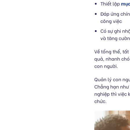
Thiết lập
mục
Đáp ứng chính
công việc
Có sự ghi nh
và tăng cườn
Về tổng thể, tấ
quả, nhanh chón
con người.
Quản lý con ngư
Chẳng hạn như 
nghiệp thì việc 
chức.