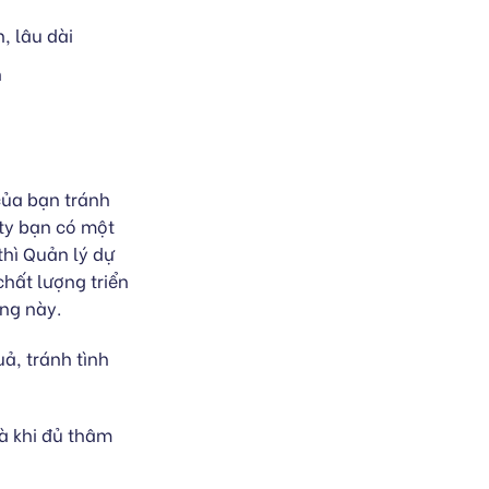
, lâu dài
n
của bạn tránh
 ty bạn có một
thì Quản lý dự
chất lượng triển
ạng này.
ả, tránh tình
à khi đủ thâm