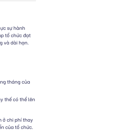
thực sự hành
úp tổ chức đạt
g và dài hạn.
ương tháng của
y thế có thể lên
 ở chi phí thay
ển của tổ chức.