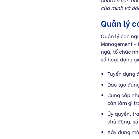
của mình và đó
Quản lý c
Quản lý con ng
Management – H
ngũ, tổ chức nh
số hoạt động gi
Tuyển dụng đ
Đào tạo đúng
Cung cấp nhữ
cần làm gì t
Ủy quyền, tra
chủ động, sán
Xây dựng môi