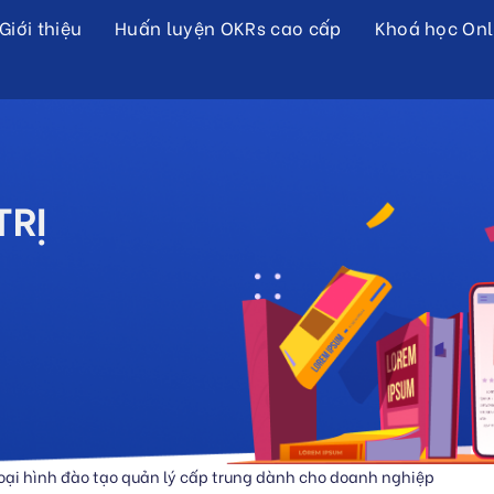
Giới thiệu
Huấn luyện OKRs cao cấp
Khoá học Onl
TRỊ
oại hình đào tạo quản lý cấp trung dành cho doanh nghiệp