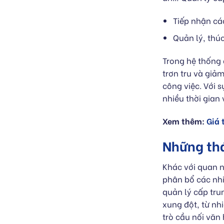
Tiếp nhận các
Quản lý, thú
Trong hệ thống 
trơn tru và giả
công việc. Với 
nhiều thời gian
Xem thêm:
Giá 
Những thá
Khác với quan n
phân bổ các nhi
quản lý cấp tru
xung đột, từ nh
trò cầu nối văn