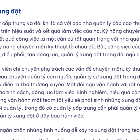
ung đột
 cấp trung và đôi khi là cả với các nhà quản lý cấp cao t
trên hiệu suất và kết quả làm việc của họ. Kỹ năng chuyê
kết quả công việc là một căn cứ rất quan trọng với nhà quả
kỹ năng chuyên môn kỹ thuật là chưa đủ. Bởi, công việc củ
, điều phối, tạo động lực, quản lý xung đột trong đội ngũ 
ân viên chỉ chuyên phụ trách các vấn đề chuyên môn, kỹ thuậ
câu chuyện quản lý con người, quản lý sự xung đột trong đ
y diễn ra khá thường xuyên. Một đội ngũ vận hành với rất 
c tính cách, động lực làm việc, kinh nghiệm, hiệu quả cô
ong vận hành một team tất yếu sẽ phát sinh những xung đ
ời quản lý, trong đó có quản lý cấp trung cần phải quản l
ản lý xung đột ở đây bao hàm việc:
ngăn chặn những tình huống dễ xảy ra xung đột trong te