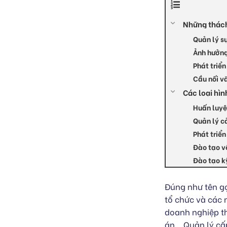
Những thách 
Quản lý s
Ảnh hưởng
Phát triể
Cầu nối v
Các loại hìn
Huấn luyệ
Quản lý c
Phát triển
Đào tạo v
Đào tạo k
Đúng như tên gọ
tổ chức và các 
doanh nghiệp t
án… Quản lý cấ