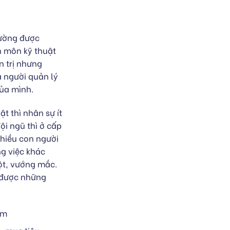
hường được
n môn kỹ thuật
n trị nhưng
a người quản lý
của mình.
t thì nhân sự ít
ội ngũ thì ở cấp
nhiều con người
ng việc khác
ột, vướng mắc.
ý được những
am