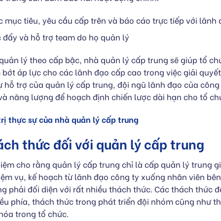
 mục tiêu, yêu cầu cấp trên và báo cáo trực tiếp với lãnh
c đẩy và hỗ trợ team do họ quản lý
quản lý theo cấp bậc, nhà quản lý cấp trung sẽ giúp tổ c
m bớt áp lực cho các lãnh đạo cấp cao trong việc giải quyế
sự hỗ trợ của quản lý cấp trung, đội ngũ lãnh đạo của công
 và năng lượng để hoạch định chiến lược dài hạn cho tổ ch
trị thực sự của nhà quản lý cấp trung
ch thức đối với quản lý cấp trung
iệm cho rằng quản lý cấp trung chỉ là cấp quản lý trung gi
ệm vụ, kế hoạch từ lãnh đạo công ty xuống nhân viên bên 
ng phải đối diện với rất nhiều thách thức. Các thách thức đ
iều phía, thách thức trong phát triển đội nhóm cũng như th
 hóa trong tổ chức.