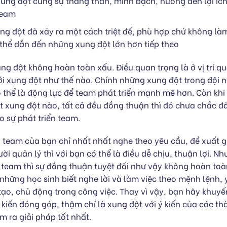
xung đột cùng sự thẳng thắn, minh bạch, hướng đến lợi ích
team
ng đột đã xảy ra một cách triệt để, phù hợp chứ không là
 thể dẫn đến những xung đột lớn hơn tiếp theo
ng đột không hoàn toàn xấu. Điều quan trọng là ở vị trí qu
ới xung đột như thế nào. Chính những xung đột trong đội 
có thể là động lực để team phát triển mạnh mẽ hơn. Còn kh
 xung đột nào, tất cả đều đồng thuận thì đó chưa chắc đã
o sự phát triển team.
team của bạn chỉ nhất nhất nghe theo yêu cầu, đề xuất g
gười quản lý thì với bạn có thể là điều dễ chịu, thuận lợi. N
 team thì sự đồng thuận tuyệt đối như vậy không hoàn toà
 những học sinh biết nghe lời và làm việc theo mệnh lệnh,
tạo, chủ động trong công việc. Thay vì vậy, bạn hãy khuy
 kiến đóng góp, thậm chí là xung đột với ý kiến của các th
ìm ra giải pháp tốt nhất.