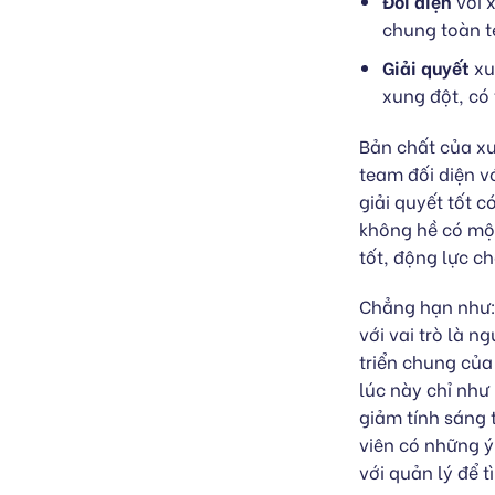
Đối diện
với 
chung toàn 
Giải quyết
xu
xung đột, có
Bản chất của xu
team đối diện v
giải quyết tốt 
không hề có một
tốt, động lực ch
Chẳng hạn như: 
với vai trò là n
triển chung của
lúc này chỉ như
giảm tính sáng 
viên có những ý
với quản lý để t