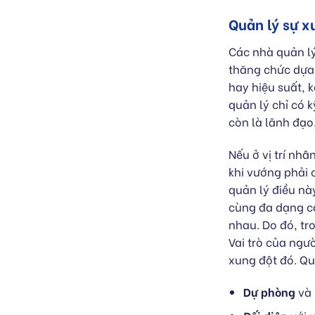
Quản lý sự x
Các nhà quản lý
thăng chức dựa 
hay hiệu suất, 
quản lý chỉ có 
còn là lãnh đạo
Nếu ở vị trí nh
khi vướng phải 
quản lý điều nà
cùng đa dạng cá
nhau. Do đó, tr
Vai trò của ngư
xung đột đó. Qu
Dự phòng
và 