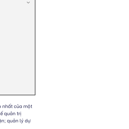
o nhất của một
ế quản trị
n; quản lý dự