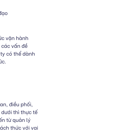
 đạo
hức vận hành
t các vấn đề
 ty có thể dành
ức.
an, điều phối,
dưới thì thực tế
ến từ quản lý
ách thức với vai