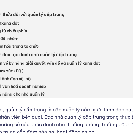
thức đối với quản lý cấp trung
ự xung đột
 từ nhiều phía
n đội nhóm
ăn hóa trong tổ chức
h đào tạo dành cho quản lý cấp trung
n về kỹ năng giải quyết vấn đề và quản lý xung đột
ảm xúc (EQ)
 lãnh đạo nội bộ
ề văn hoá doanh nghiệp
ỹ năng cho nhà quản lý
i, quản lý cấp trung là cấp quản lý nằm giữa lãnh đạo ca
nhân viên bên dưới. Các nhà quản lý cấp trung trong thực t
hường có các chức danh như: trưởng phòng; trưởng bộ phậ
p trung cần đảm bảo hai hoạt động chính: