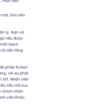
, mục tiêu
m mờ, kìm nén
ản lý, bạn và
ngũ nếu được
i một team
 là nền tảng
iải pháp từ bạn
hưng, với sự phát
n tốt. Nhân viên
 yêu cầu mà suy
ến khích nhân
ành viên khác,