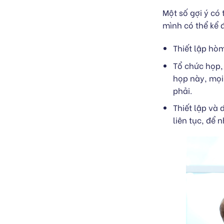
Một số gợi ý có
mình có thể kể 
Thiết lập hò
Tổ chức họp,
họp này, mọi
phải.
Thiết lập và 
liên tục, để