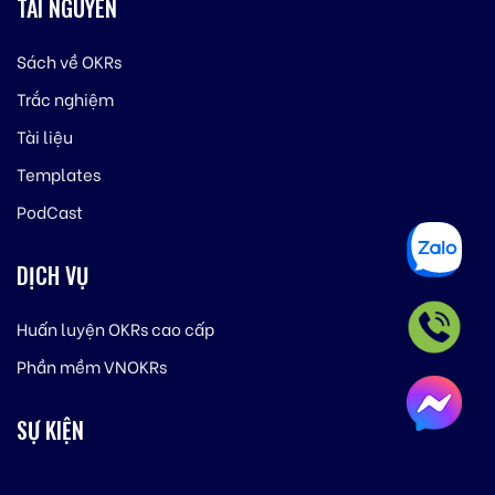
TÀI NGUYÊN
Sách về OKRs
Trắc nghiệm
Tài liệu
Templates
PodCast
DỊCH VỤ
Huấn luyện OKRs cao cấp
Phần mềm VNOKRs
SỰ KIỆN