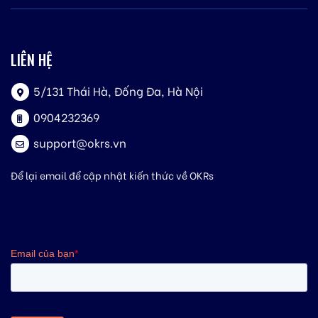
LIÊN HỆ
5/131 Thái Hà, Đống Đa, Hà Nội
0904232369
support@okrs.vn
Để lại email để cập nhật kiến thức về OKRs