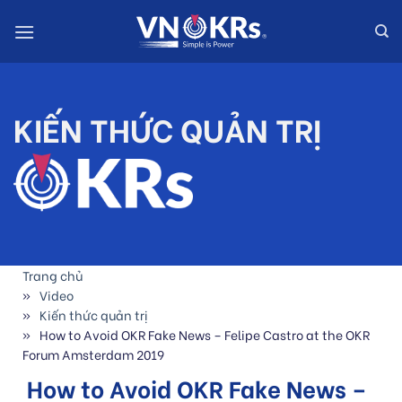
Skip
to
content
KIẾN THỨC QUẢN TRỊ
Trang chủ
Video
Kiến thức quản trị
How to Avoid OKR Fake News – Felipe Castro at the OKR
Forum Amsterdam 2019
How to Avoid OKR Fake News –