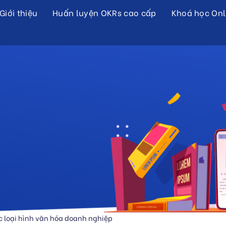
Giới thiệu
Huấn luyện OKRs cao cấp
Khoá học Onl
 loại hình văn hóa doanh nghiệp