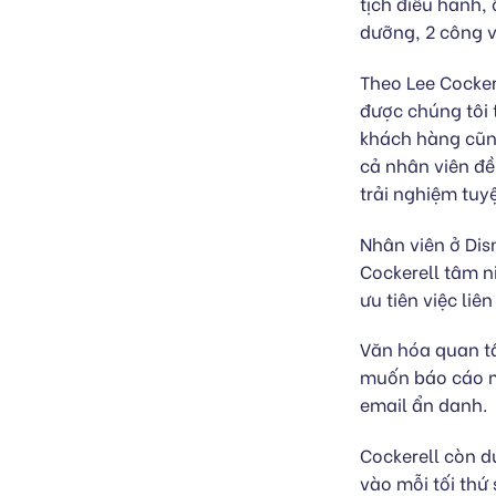
tịch điều hành,
dưỡng, 2 công v
Theo Lee Cockere
được chúng tôi 
khách hàng cũn
cả nhân viên đề
trải nghiệm tuy
Nhân viên ở Dis
Cockerell tâm 
ưu tiên việc liê
Văn hóa quan tâ
muốn báo cáo m
email ẩn danh.
Cockerell còn d
vào mỗi tối thứ