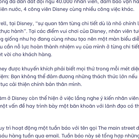
 ông đã dẫn dắt đội ngũ 40.000 nhân viên, đảm bảo vận h
iên nước, 4 công viên Disney cùng nhiều công việc khác.
ll, tại Disney, “sự quan tâm từng chi tiết dù là nhỏ chính 
thực hành”. Tại các điểm vui chơi của Disney, nhân viên tư
g giống như họ đang cùng nhau tạo nên một màn biểu diễn
u cần nỗ lực hoàn thành nhiệm vụ của mình ở từng chi tiế
ệt vời cho khách hàng.
ney được khuyến khích phải biết mọi thứ trong mỗi mét diện
niệm: Bạn không thể đảm đương những thách thức lớn nếu
n tục cải thiện chính bản thân mình.
m ở Disney còn thể hiện ở việc lắng nghe ý kiến nhân viên
ột vấn đề hay trình bày một băn khoăn với lãnh đạo có t
uy trì hoạt động một tuần báo với tên gọi The main street 
 sáu hàng tuần qua email. Tuần báo này sẽ tổng hợp những 