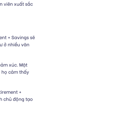
n viên xuất sắc
ent + Savings sẽ
ư ở nhiều văn
 cảm xúc. Mặt
u họ cảm thấy
tirement +
ch chủ động tạo