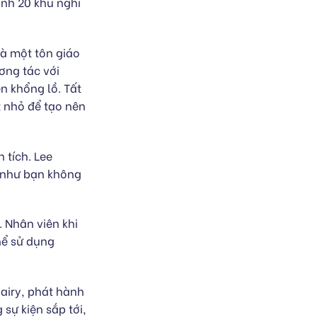
ành 20 khu nghỉ
là một tôn giáo
ơng tác với
 khổng lồ. Tất
t nhỏ để tạo nên
 tích. Lee
 như bạn không
. Nhân viên khi
hể sử dụng
dairy, phát hành
sự kiện sắp tới,