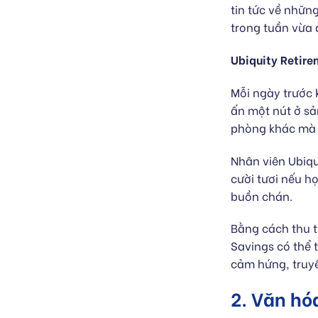
tin tức về nhữn
trong tuần vừa 
Ubiquity Retire
Mỗi ngày trước 
ấn một nút ở s
phòng khác mà l
Nhân viên Ubiqu
cười tươi nếu 
buồn chán.
Bằng cách thu t
Savings có thể 
cảm hứng, truyề
2. Văn hó