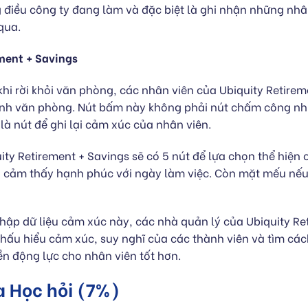
g điều công ty đang làm và đặc biệt là ghi nhận những nhâ
qua.
ment + Savings
khi rời khỏi văn phòng, các nhân viên của Ubiquity Retirem
ảnh văn phòng. Nút bấm này không phải nút chấm công nh
à nút để ghi lại cảm xúc của nhân viên.
ity Retirement + Savings sẽ có 5 nút để lựa chọn thể hiện
họ cảm thấy hạnh phúc với ngày làm việc. Còn mặt mếu nế
hập dữ liệu cảm xúc này, các nhà quản lý của Ubiquity Re
thấu hiểu cảm xúc, suy nghĩ của các thành viên và tìm cá
n động lực cho nhân viên tốt hơn.
a Học hỏi (7%)