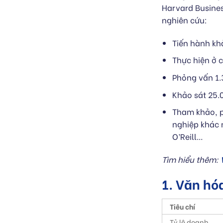
Harvard Busines
nghiên cứu:
Tiến hành kh
Thực hiện ở c
Phỏng vấn 1.
Khảo sát 25.
Tham khảo, p
nghiệp khác 
O’Reill…
Tìm hiểu thêm:
1. Văn h
Tiêu chí
Tỷ lệ doanh