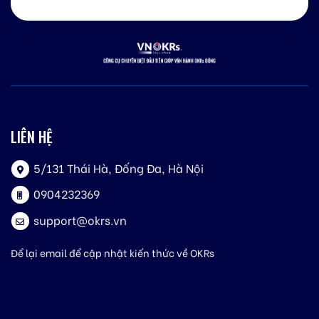
LIÊN HỆ
5/131 Thái Hà, Đống Đa, Hà Nội
0904232369
support@okrs.vn
Để lại email để cập nhật kiến thức về OKRs