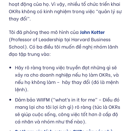
hoạt động của họ. Vì vậy, nhiều tổ chức triển khai
OKRs không có kinh nghiệm trong việc “quản lý sự
thay đổi”.
Tôi đã phỏng theo mô hình của
John Kotter
(Professor of Leadership tại Harvard Business
School). Có ba điều tôi muốn đề nghị nhóm lãnh
đạo tập trung vào:
Hãy rõ ràng trong việc truyền đạt những gì sẽ
xảy ra cho doanh nghiệp nếu họ làm OKRs, và
nếu họ không làm – hãy thay đổi (đó là mệnh
lệnh).
Đảm bảo WIIFM (“what’s in it for me” – Điều đó
mang lại cho tôi lợi ích gì) rõ ràng (tức là OKRs
sẽ giúp cuộc sống, công việc tốt hơn ở cấp độ
cá nhân và nhóm như thế nào).