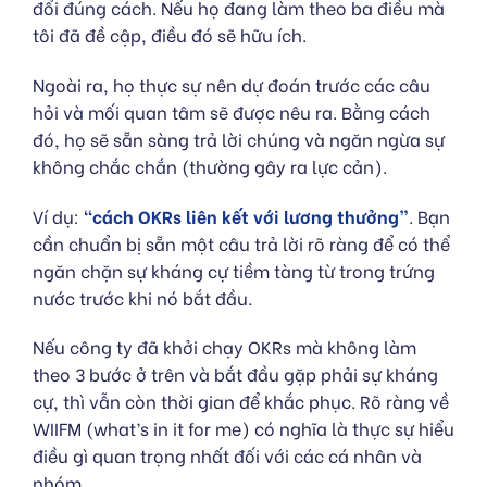
đổi đúng cách. Nếu họ đang làm theo ba điều mà
tôi đã đề cập, điều đó sẽ hữu ích.
Ngoài ra, họ thực sự nên dự đoán trước các câu
hỏi và mối quan tâm sẽ được nêu ra. Bằng cách
đó, họ sẽ sẵn sàng trả lời chúng và ngăn ngừa sự
không chắc chắn (thường gây ra lực cản).
Ví dụ:
“cách OKRs liên kết với lương thưởng”
. Bạn
cần chuẩn bị sẵn một câu trả lời rõ ràng để có thể
ngăn chặn sự kháng cự tiềm tàng từ trong trứng
nước trước khi nó bắt đầu.
Nếu công ty đã khởi chạy OKRs mà không làm
theo 3 bước ở trên và bắt đầu gặp phải sự kháng
cự, thì vẫn còn thời gian để khắc phục. Rõ ràng về
WIIFM (what’s in it for me) có nghĩa là thực sự hiểu
điều gì quan trọng nhất đối với các cá nhân và
nhóm.