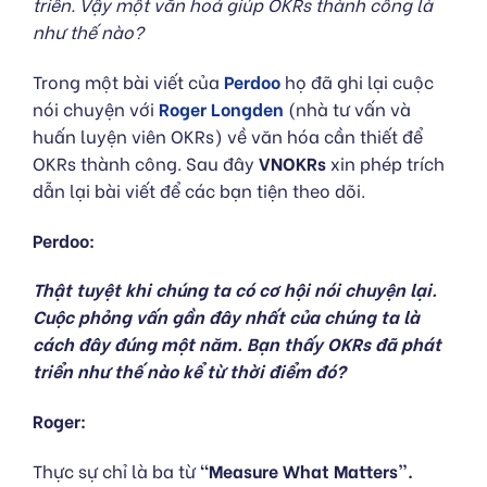
triển. Vậy một văn hoá giúp OKRs thành công là
như thế nào?
Trong một bài viết của
Perdoo
họ đã ghi lại cuộc
nói chuyện với
Roger Longden
(nhà tư vấn và
huấn luyện viên OKRs) về văn hóa cần thiết để
OKRs thành công. Sau đây
VNOKRs
xin phép trích
dẫn lại bài viết để các bạn tiện theo dõi.
Perdoo:
Thật tuyệt khi chúng ta có cơ hội nói chuyện lại.
Cuộc phỏng vấn gần đây nhất của chúng ta là
cách đây đúng một năm. Bạn thấy OKRs đã phát
triển như thế nào kể từ thời điểm đó?
Roger:
Thực sự chỉ là ba từ
“Measure What Matters”.