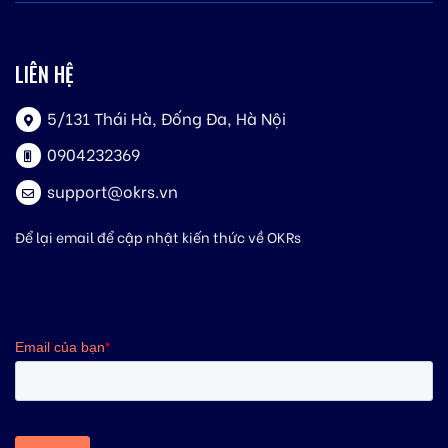
LIÊN HỆ
5/131 Thái Hà, Đống Đa, Hà Nội
0904232369
support@okrs.vn
Để lại email để cập nhật kiến thức về OKRs