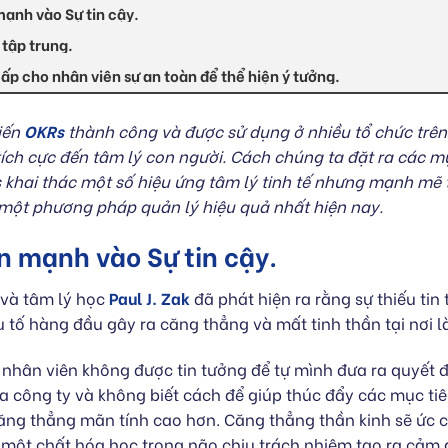
ạnh vào Sự tin cậy.
 tập trung.
p cho nhân viên sự an toàn để thể hiện ý tưởng.
iến
OKRs
thành công và được sử dụng ở nhiều tổ chức trên t
ích cực đến tâm lý con người. Cách chúng ta đặt ra các mụ
khai thác một số hiệu ứng tâm lý tinh tế nhưng mạnh mẽ 
một phương pháp quản lý hiệu quả nhất hiện nay.
 mạnh vào Sự tin cậy.
 và tâm lý học
Paul J. Zak
đã phát hiện ra rằng sự thiếu tin
 tố hàng đầu gây ra căng thẳng và mất tinh thần tại nơi l
nhân viên không được tin tưởng để tự mình đưa ra quyết đ
a công ty và không biết cách để giúp thúc đẩy các mục tiê
 căng thẳng mãn tính cao hơn. Căng thẳng thần kinh sẽ ức 
 một chất hóa học trong não chịu trách nhiệm tạo ra cảm 