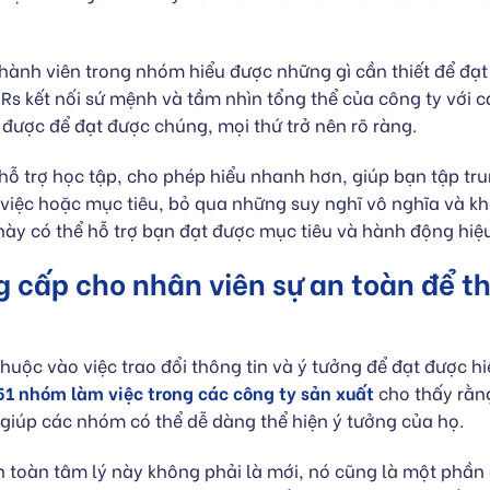
hành viên trong nhóm hiểu được những gì cần thiết để đạt
KRs kết nối sứ mệnh và tầm nhìn tổng thể của công ty với c
 được để đạt được chúng, mọi thứ trở nên rõ ràng.
 hỗ trợ học tập, cho phép hiểu nhanh hơn, giúp bạn tập tr
việc hoặc mục tiêu, bỏ qua những suy nghĩ vô nghĩa và kh
 này có thể hỗ trợ bạn đạt được mục tiêu và hành động hiệ
 cấp cho nhân viên sự an toàn để th
uộc vào việc trao đổi thông tin và ý tưởng để đạt được h
51 nhóm làm việc trong các công ty sản xuất
cho thấy rằng
ẽ giúp các nhóm có thể dễ dàng thể hiện ý tưởng của họ.
n toàn tâm lý này không phải là mới, nó cũng là một phần 