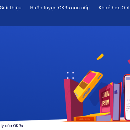
Giới thiệu
Huấn luyện OKRs cao cấp
Khoá học Onl
 lý của OKRs