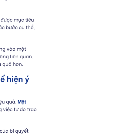
 được mục tiêu
ác bước cụ thể,
ung vào một
ông liên quan.
u quả hơn.
ể hiện ý
iệu quả.
Một
 việc tự do trao
của bí quyết