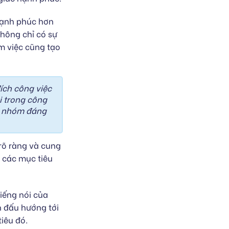
 hạnh phúc hơn
không chỉ có sự
àm việc cũng tạo
ích công việc
ui trong công
ột nhóm đáng
 rõ ràng và cung
 các mục tiêu
iếng nói của
n đấu hướng tới
iêu đó.