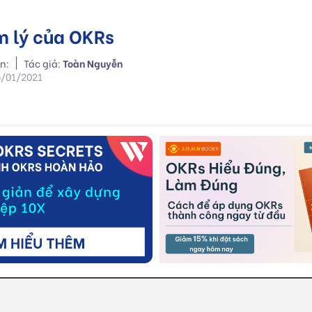
m lý của OKRs
n:
Tác giả:
Toàn Nguyễn
5/01/2021