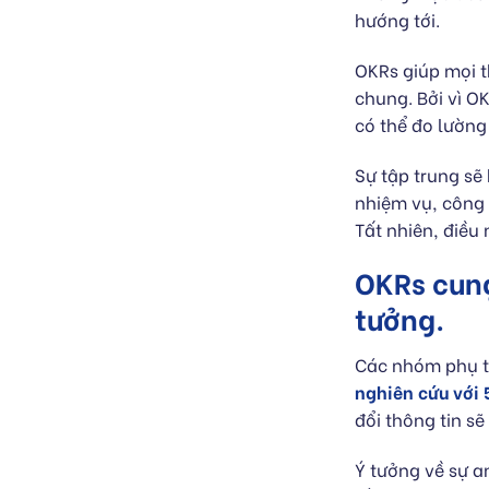
hướng tới.
OKRs giúp mọi t
chung. Bởi vì O
có thể đo lường
Sự tập trung sẽ
nhiệm vụ, công 
Tất nhiên, điều
OKRs cung
tưởng.
Các nhóm phụ th
nghiên cứu với 
đổi thông tin s
Ý tưởng về sự a