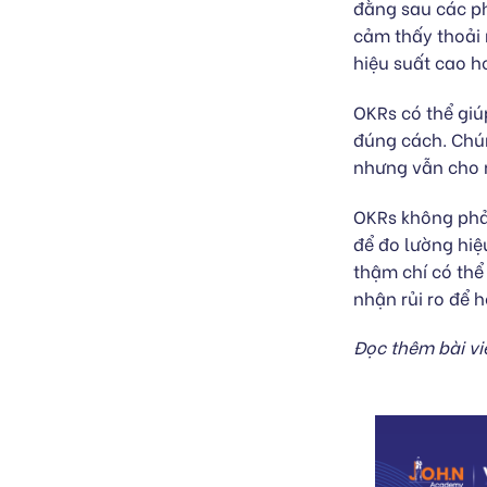
đằng sau các p
cảm thấy thoải 
hiệu suất cao h
OKRs có thể giú
đúng cách. Chún
nhưng vẫn cho n
OKRs không phải
để đo lường hiệ
thậm chí có thể
nhận rủi ro để
Đọc thêm bài vi