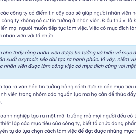
 các công ty có điểm tin cậy cao sẽ giúp người nhân viên
 công ty không có sự tin tưởng ở nhân viên. Điều thú vị là 
hiến mọi người muốn tiếp tục làm việc. Việc có mục đích l
a nhân viên với tổ chức.
m cho thấy rằng nhân viên được tin tưởng và hiểu về mục đ
sản xuất oxytocin kéo dài tạo ra hạnh phúc. Vì vậy, niềm v
iệc nhân viên được làm công việc có mục đích cùng với m
p tạo ra văn hóa tin tưởng bằng cách đưa ra các mục tiêu
ành viên trong nhóm các nguồn lực mà họ cần để thúc đẩy
c.
oanh nghiệp tạo ra một môi trường mà mọi người đều có t
 thiết lập các mục tiêu của công ty, biết tổ chức đang phấ
uyền tự do lựa chọn cách làm việc để đạt được những mục t