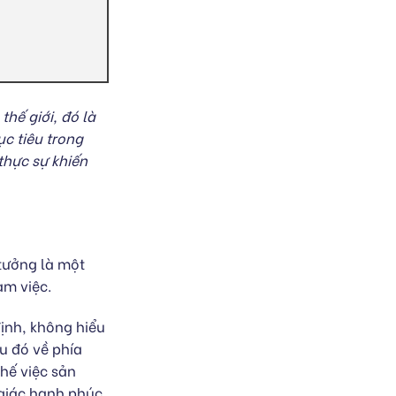
hế giới, đó là
c tiêu trong
thực sự khiến
 tưởng là một
àm việc.
ịnh, không hiểu
u đó về phía
chế việc sản
giác hạnh phúc.