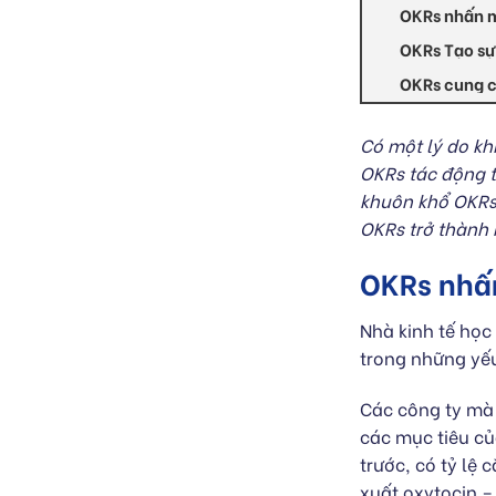
OKRs nhấn m
OKRs Tạo sự
OKRs cung cấ
Có một lý do kh
OKRs tác động t
khuôn khổ OKRs 
OKRs trở thành 
OKRs nhấn
Nhà kinh tế học
trong những yếu
Các công ty mà 
các mục tiêu củ
trước, có tỷ lệ
xuất oxytocin –