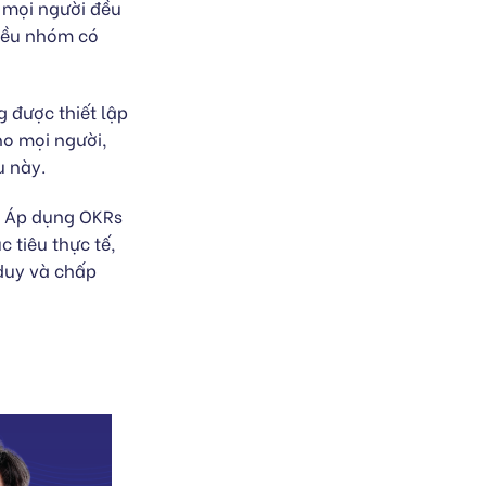
 mọi người đều
hiều nhóm có
 được thiết lập
ho mọi người,
u này.
n. Áp dụng OKRs
 tiêu thực tế,
 duy và chấp