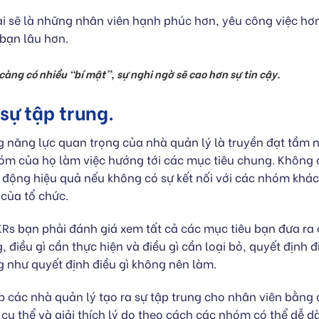
i sẽ là những nhân viên hạnh phúc hơn, yêu công việc hơn
 bạn lâu hơn.
càng có nhiều “bí mật”, sự nghi ngờ sẽ cao hơn sự tin cậy.
sự tập trung.
 năng lực quan trọng của nhà quản lý là truyền đạt tầm n
hóm của họ làm việc hướng tới các mục tiêu chung. Không
 động hiệu quả nếu không có sự kết nối với các nhóm khác 
của tổ chức.
KRs bạn phải đánh giá xem tất cả các mục tiêu bạn đưa ra
 điều gì cần thực hiện và điều gì cần loại bỏ, quyết định đ
 như quyết định điều gì không nên làm.
p các nhà quản lý tạo ra sự tập trung cho nhân viên bằng
cụ thể và giải thích lý do theo cách các nhóm có thể dễ d