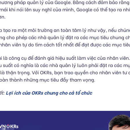
hương pháp quản lý của Google. Bằng cách đảm bảo rằng
mái khi nói lên suy nghĩ của mình, Google có thể tạo ra n
ơn.
p tạo ra một môi trường an toàn tâm lý như vậy, nếu chúng
g cho phép các nhà quản lý đặt ra các mục tiêu chung c
hân viên tự do tìm cách tốt nhất để đạt được các mục tiê
 là công cụ để đánh giá hiệu suất làm việc của nhân viê
u suất có nghĩa là các nhà quản lý luôn phải đặt ra các mục
 là thận trọng. Với OKRs, bạn trao quyền cho nhân viên tư
 hoàn thành những mục tiêu đầy tham vọng.
ết:
Lợi ích của OKRs chung cho cả tổ chức