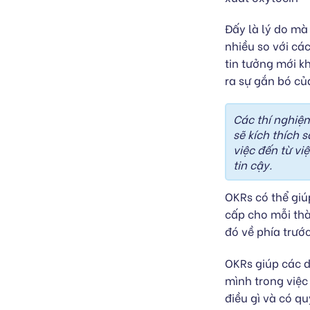
Đấy là lý do mà
nhiều so với các
tin tưởng mới k
ra sự gắn bó củ
Các thí nghiệ
sẽ kích thích 
việc đến từ v
tin cậy.
OKRs có thể giú
cấp cho mỗi th
đó về phía trướ
OKRs giúp các d
mình trong việc
điều gì và có q