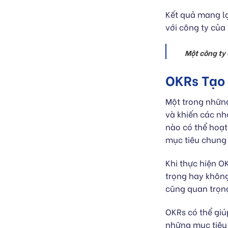
Kết quả mang lạ
với công ty của
Một công ty 
OKRs Tạo 
Một trong những
và khiến các n
nào có thể hoạt
mục tiêu chung 
Khi thực hiện O
trọng hay không,
cũng quan trọng
OKRs có thể giú
những mục tiêu 