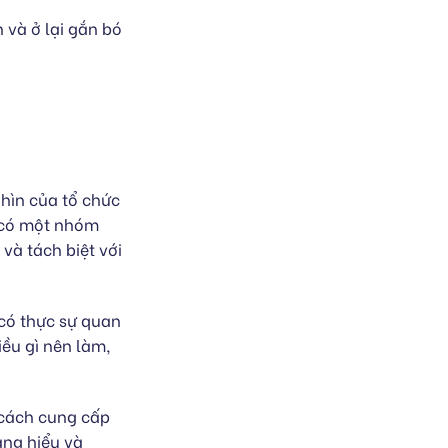
 và ở lại gắn bó
hìn của tổ chức
 có một nhóm
và tách biệt với
 có thực sự quan
iều gì nên làm,
 cách cung cấp
àng hiểu và