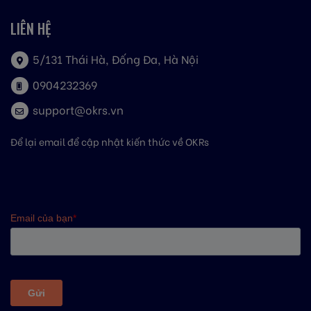
LIÊN HỆ
5/131 Thái Hà, Đống Đa, Hà Nội
0904232369
support@okrs.vn
Để lại email để cập nhật kiến thức về OKRs