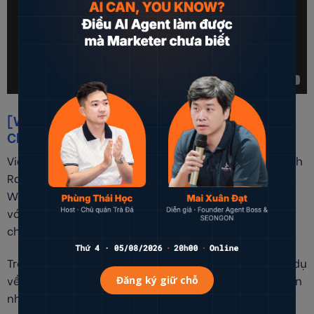
[WARM GUN 2014] Wodtke Consulting,
Christina Wodtke
Video chia sẻ của
Christina Wodtke
(Tác giả cuốn sách
Radical Focus – Bí mật của sự tăng trưởng) trong
Warm Gun 2014 về cách hoàn thành các mục tiêu lớn
với Mục tiêu & Kết quả chính (OKRs) thông qua câu
chuyện về một Starup trong cuốn sách của mình.
Trong video này Christina Wodtke cũng đưa ra các ví dụ
về cách áp dụng OKRs thành công của các công ty lớn
như Intel, Google…