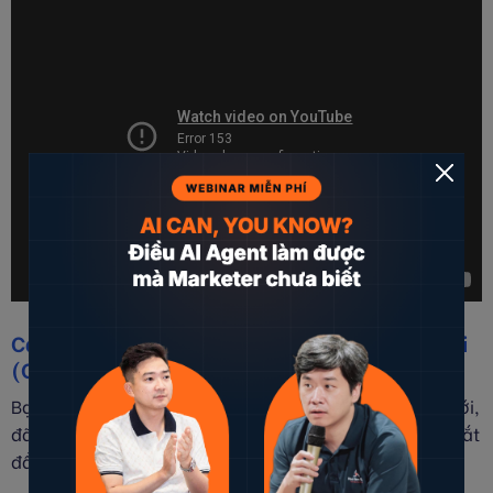
Cách tổng kết OKRs quý: Chấm điểm phân loại
(Cuối chu kỳ)
Bạn đang áp dụng OKRs và đang đến gần một quý mới,
đã đến lúc tổng kết OKRs của bạn từ quý hiện tại và bắt
đầu suy nghĩ về các mục tiêu sắp tới.