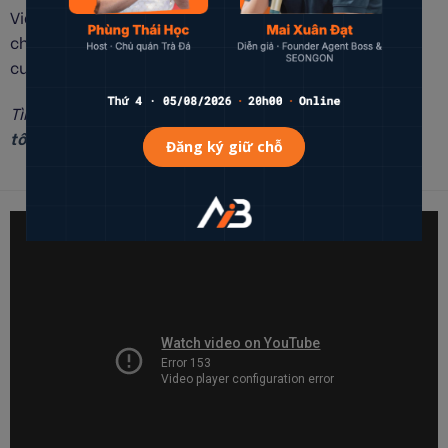
Video này sẽ cung cấp cho bạn những điều cần biết
cho việc
Tổng kết OKRs – Chấm điểm phân loại
vào
cuối chu kỳ.
Tìm hiểu thêm trong bài viết:
Mọi thứ bạn cần biết về
tổng kết OKRs cuối chu kỳ.