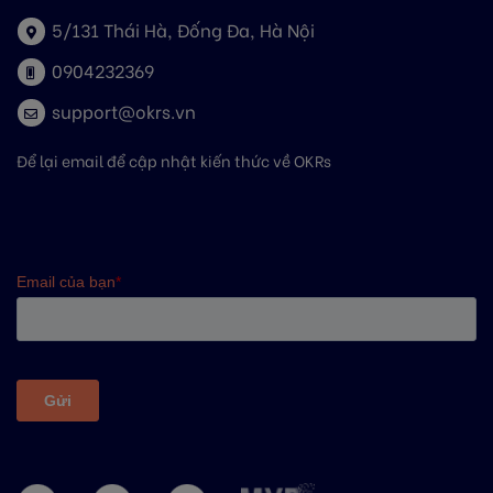
5/131 Thái Hà, Đống Đa, Hà Nội
0904232369
support@okrs.vn
Để lại email để cập nhật kiến thức về OKRs