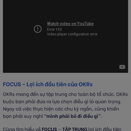
FOCUS – Lợi ích đầu tiên của OKRs
OKRs mang đến sự tập trung cho toàn bộ tổ chức. OKRs
buộc bạn phải đưa ra lựa chọn điều gì là quan trọng.
Ngay cả việc thực hiện các chu kỳ ngắn, cũng khiến
bạn phải suy nghĩ
“mình phải bỏ đi điều gì”
.
Cùng tìm hiểu về
FOCUS
–
TẬP TRUNG
lợi ích đầu tiên