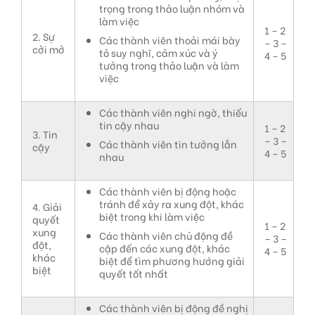
trọng trong thảo luận nhóm và
làm việc
1 – 2
2. Sự
Các thành viên thoải mái bày
– 3 –
cởi mở
tỏ suy nghĩ, cảm xúc và ý
4 – 5
tưởng trong thảo luận và làm
việc
Các thành viên nghi ngờ, thiếu
tin cậy nhau
1 – 2
3. Tin
– 3 –
Các thành viên tin tưởng lẫn
cậy
4 – 5
nhau
Các thành viên bị động hoặc
tránh để xảy ra xung đột, khác
4. Giải
biệt trong khi làm việc
quyết
1 – 2
xung
Các thành viên chủ động đề
– 3 –
đột,
cập đến các xung đột, khác
4 – 5
khác
biệt để tìm phương hướng giải
biệt
quyết tốt nhất
Các thành viên bị động đề nghị