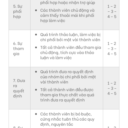
phối hợp hoặc nhận trợ giúp
5. Sự
1 – 2
Các thành viên chủ động và
phối
– 3 –
cảm thấy thoải mái khi phối
hợp
4 – 5
hợp làm việc
Quá trình thảo luận, làm việc bị
chi phối bởi một vài thành viên
6. Sự
1 – 2
Tất cả thành viên đều tham gia
tham
– 3 –
chủ động, tích cực vào thảo
gia
4 – 5
luận và làm việc
Quá trình đưa ra quyết định
của nhóm bị chi phối bởi một
7. Đưa
vài thành viên
1 – 2
ra
– 3 –
Tất cả thành viên đều được
quyết
4 – 5
tham gia thực chất vào quá
định
trình đưa ra quyết định
Các thành viên bị bó buộc,
cứng nhắc tuân thủ các quy
định, nguyên tắc
8. Sự
1 – 2