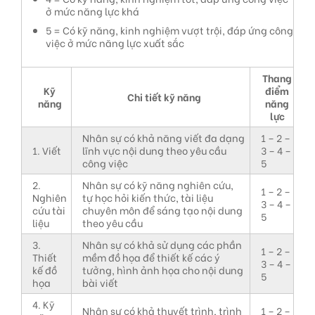
ở mức năng lực khá
5 = Có kỹ năng, kinh nghiệm vượt trội, đáp ứng công
việc ở mức năng lực xuất sắc
Thang
Kỹ
điểm
Chi tiết kỹ năng
năng
năng
lực
Nhân sự có khả năng viết đa dạng
1 – 2 –
1. Viết
lĩnh vực nội dung theo yêu cầu
3 – 4 –
công việc
5
2.
Nhân sự có kỹ năng nghiên cứu,
1 – 2 –
Nghiên
tự học hỏi kiến thức, tài liệu
3 – 4 –
cứu tài
chuyên môn để sáng tạo nội dung
5
liệu
theo yêu cầu
3.
Nhân sự có khả sử dụng các phần
1 – 2 –
Thiết
mềm đồ họa để thiết kế các ý
3 – 4 –
kế đồ
tưởng, hình ảnh họa cho nội dung
5
họa
bài viết
4. Kỹ
Nhân sự có khả thuyết trình, trình
1 – 2 –