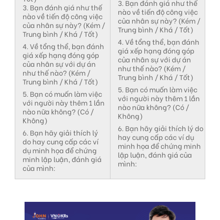
3. Bạn đánh giá như thế
3. Bạn đánh giá như thế
nào về tiến độ công việc
nào về tiến độ công việc
của nhân sự này? (Kém /
của nhân sự này? (Kém /
Trung bình / Khá / Tốt)
Trung bình / Khá / Tốt)
4. Về tổng thể, bạn đánh
4. Về tổng thể, bạn đánh
giá xếp hạng đóng góp
giá xếp hạng đóng góp
của nhân sự với dự án
của nhân sự với dự án
như thế nào? (Kém /
như thế nào? (Kém /
Trung bình / Khá / Tốt)
Trung bình / Khá / Tốt)
5. Bạn có muốn làm việc
5. Bạn có muốn làm việc
với người này thêm 1 lần
với người này thêm 1 lần
nào nữa không? (Có /
nào nữa không? (Có /
Không)
Không)
6. Bạn hãy giải thích lý do
6. Bạn hãy giải thích lý
hay cung cấp các ví dụ
do hay cung cấp các ví
minh họa để chứng minh
dụ minh họa để chứng
lập luận, đánh giá của
minh lập luận, đánh giá
mình:
của mình: