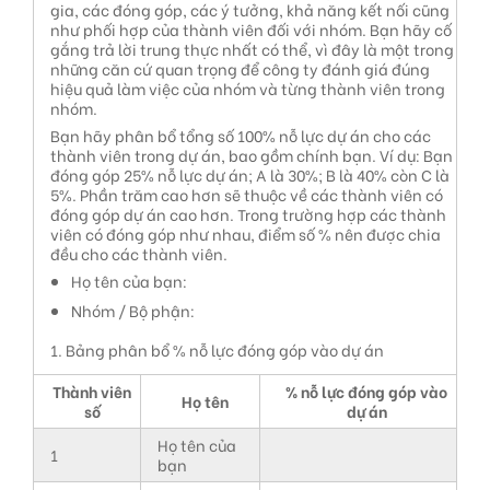
gia, các đóng góp, các ý tưởng, khả năng kết nối cũng
như phối hợp của thành viên đối với nhóm. Bạn hãy cố
gắng trả lời trung thực nhất có thể, vì đây là một trong
những căn cứ quan trọng để công ty đánh giá đúng
hiệu quả làm việc của nhóm và từng thành viên trong
nhóm.
Bạn hãy phân bổ tổng số 100% nỗ lực dự án cho các
thành viên trong dự án, bao gồm chính bạn. Ví dụ: Bạn
đóng góp 25% nỗ lực dự án; A là 30%; B là 40% còn C là
5%. Phần trăm cao hơn sẽ thuộc về các thành viên có
đóng góp dự án cao hơn. Trong trường hợp các thành
viên có đóng góp như nhau, điểm số % nên được chia
đều cho các thành viên.
Họ tên của bạn:
Nhóm / Bộ phận:
1. Bảng phân bổ % nỗ lực đóng góp vào dự án
Thành viên
% nỗ lực đóng góp vào
Họ tên
số
dự án
Họ tên của
1
bạn