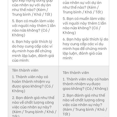
của nhân sự với dự án
của nhân sự với dự án
như thế nào? (Kém /
như thế nào? (Kém /
Trung bình / Khá / Tốt)
Trung bình / Khá / Tốt)
5. Bạn có muốn làm việc
5. Bạn có muốn làm việc
với người này thêm 1 lần
với người này thêm 1 lần
nào nữa không? (Có /
nào nữa không? (Có /
Không)
Không)
6. Bạn hãy giải thích lý do
6. Bạn hãy giải thích lý
hay cung cấp các ví dụ
do hay cung cấp các ví
minh họa để chứng minh
dụ minh họa để chứng
lập luận, đánh giá của
minh lập luận, đánh giá
mình:
của mình:
Tên thành viên
Tên thành viên
1. Thành viên này có
1. Thành viên này có hoàn
hoàn thành nhiệm vụ
thành nhiệm vụ được
được giao không? (Có /
giao không? (Có / Không)
Không)
2. Bạn đánh giá như thế
2. Bạn đánh giá như thế
nào về chất lượng công
nào về chất lượng công
việc của nhân sự này?
việc của nhân sự này?
(Kém / Trung bình / Khá /
(Kém / Trung bình / Khá /
Tốt)
Tốt)