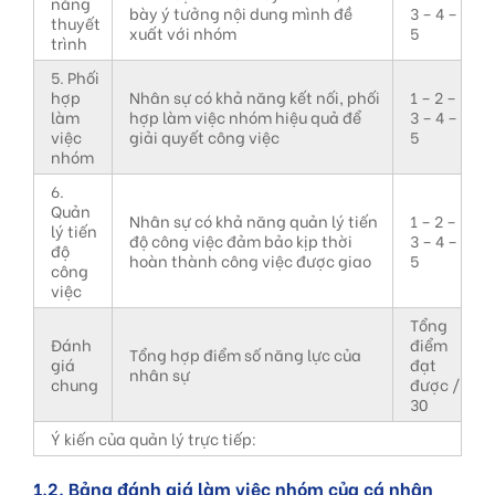
năng
bày ý tưởng nội dung mình đề
3 – 4 –
thuyết
xuất với nhóm
5
trình
5. Phối
hợp
Nhân sự có khả năng kết nối, phối
1 – 2 –
làm
hợp làm việc nhóm hiệu quả để
3 – 4 –
việc
giải quyết công việc
5
nhóm
6.
Quản
Nhân sự có khả năng quản lý tiến
1 – 2 –
lý tiến
độ công việc đảm bảo kịp thời
3 – 4 –
độ
hoàn thành công việc được giao
5
công
việc
Tổng
Đánh
điểm
Tổng hợp điểm số năng lực của
giá
đạt
nhân sự
chung
được /
30
Ý kiến của quản lý trực tiếp:
1.2. Bảng đánh giá làm việc nhóm của cá nhân