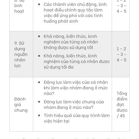
Các thành viên chủ động, linh
linh
– 3 –
hoạt điều chỉnh quy tắc làm
hoạt
4 – 5
việc để ứng phó với các tình
huống phát sinh
Khả năng, kiến thức, kinh
nghiệm của từng cá nhân
9. Sử
không được sử dụng tốt
dụng
1 – 2
nguồn
– 3 –
Khả năng, kiến thức, kinh
nhân
4 – 5
nghiệm của từng cá nhân được
lực
sử dụng tối đa
Động lực làm việc của cá nhân
khi làm việc nhóm đang ở mức
nào?
Tổng
Đánh
điểm
Động lực làm việc chung của
giá
đạt
nhóm đang ở mức nào?
chung
được
Tính hiệu quả của quy trình làm
/ 45
việc hiện tại